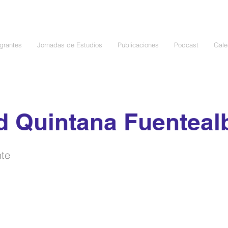
egrantes
Jornadas de Estudios
Publicaciones
Podcast
Gale
d Quintana Fuenteal
nte