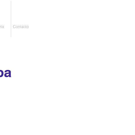
ría
Contacto
ba